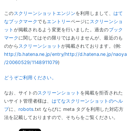
この
スクリーンショット
エンジン
を利用しまして、
はて
なブックマーク
でも
エントリー
ページに
スクリーンショ
ット
が掲載されるよう変更を行いました。過去の
ブック
マーク
に関してはその限りではありませんが、最近のも
のから
スクリーンショット
が掲載されております。(例:
http://b.hatena.ne.jp/entry/http://d.hatena.ne.jp/naoya
/20060529/1148911079
)
どうぞご利用ください。
なお、サイトの
スクリーンショット
を掲載を拒否された
いサイト管理者様は、
はてなスクリーンショットのヘル
プ
に、
robots
.txt ならびに meta タグを利用した対応方
法を記載しておりますので、そちらをご覧ください。